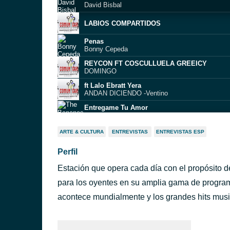
David Bisbal
LABIOS COMPARTIDOS
Penas
Bonny Cepeda
REYCON FT COSCULLUELA GREEICY
DOMINGO
ft Lalo Ebratt Yera
ANDAN DICIENDO -Ventino
Entregame Tu Amor
The Bananas
Boom, Boom, Boom, Boom!! (airplay)
ARTE & CULTURA
ENTREVISTAS
ENTREVISTAS ESP
Vengaboys
Perfil
La Botella
Segundo Rosero
Estación que opera cada día con el propósito d
La mejor versión de mí (remix)
Natti Natasha & Prince Royce
para los oyentes en su amplia gama de program
Nuquí (Te quiero para mí)
acontece mundialmente y los grandes hits mus
ChocQuibTown