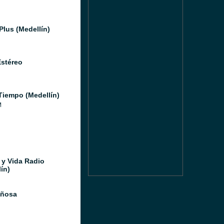
Plus (Medellín)
Estéreo
Tiempo (Medellín)
M
 y Vida Radio
ín)
iñosa