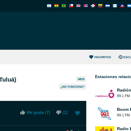
FAVORITOS
ESC
Estaciones relac
Tuluá)
WEB
¿NO FUNCIONA?
Radión
99.1 FM
Boom 
Me gusta (
7
)
(
1
)
99.1 FM
Radio 