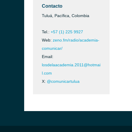
Contacto
Tuluá, Pacífica, Colombia
Tel.:
+57 (1) 225 9927
Web:
zeno.fm/radio/academia-
comunicar/
Email:
losdelaacademia.2011@hotmai
l.com
X:
@comunicartulua