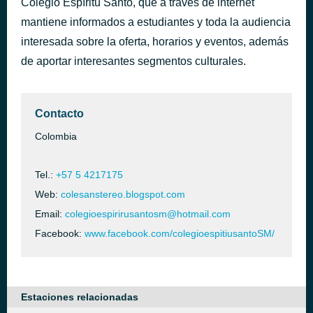
Colegio Espíritu Santo, que a través de internet
major lazer & DJ snake ~ lean on
mantiene informados a estudiantes y toda la audiencia
hace 40 minutos
exaheva
interesada sobre la oferta, horarios y eventos, además
de aportar interesantes segmentos culturales.
Contacto
Colombia
Tel.:
+57 5 4217175
Web:
colesanstereo.blogspot.com
Email:
colegioespirirusantosm@hotmail.com
Facebook:
www.facebook.com/colegioespitiusantoSM/
Estaciones relacionadas