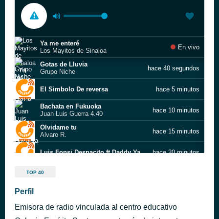
Ya me enteré
En vivo
Los Mayitos de Sinaloa
Gotas de Lluvia
hace 40 segundos
Grupo Niche
El Simbolo De reversa
hace 5 minutos
Bachata en Fukuoka
hace 10 minutos
Juan Luis Guerra 4.40
Olvidame tu
hace 15 minutos
Alvaro R.
Luis Fonsi Despacito ft Daddy Yankee
hace 20 minutos
Enrique Iglesias Bailando ft Descemer Bueno, Gente De Zona (Español)
hace 25 minutos
TOP 40
Perfil
Mark Ronson Uptown Funk (Official Video) ft Bruno Mars
hace 30 minutos
Emisora de radio vinculada al centro educativo
Ricardo Arjona Mojado Ft Intocable (Video Oficial)
hace 35 minutos