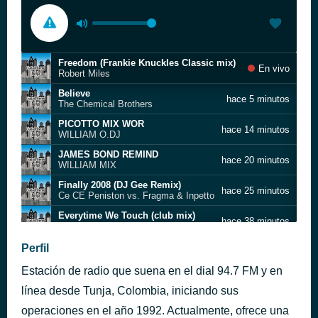
Freedom (Frankie Knuckles Classic mix)
En vivo
Robert Miles
Believe
hace 5 minutos
The Chemical Brothers
PICOTTO MIX WOR
hace 14 minutos
WILLIAM O.DJ
JAMES BOND REMIND
hace 20 minutos
WILLIAM MIX
Finally 2008 (DJ Gee Remix)
hace 25 minutos
Ce CE Peniston vs. Fragma & Inpetto
Everytime We Touch (club mix)
hace 38 minutos
Cascada
World Hold On
Perfil
hace 43 minutos
Bob Sinclair
Estación de radio que suena en el dial 94.7 FM y en
Turn Me Up
hace 50 minutos
Benny Benassi & Marc Benjamin feat. Christian Burns
línea desde Tunja, Colombia, iniciando sus
What I Want (Produced by Fireball)
operaciones en el año 1992. Actualmente, ofrece una
hace 54 minutos
Bob Sinclar