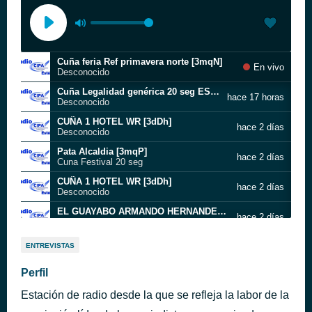
Cuña feria Ref primavera norte [3mqN]
En vivo
Desconocido
Cuña Legalidad genérica 20 seg ESPACIO 2 [3bBi]
hace 17 horas
Desconocido
CUÑA 1 HOTEL WR [3dDh]
hace 2 días
Desconocido
Pata Alcaldia [3mqP]
hace 2 días
Cuna Festival 20 seg
CUÑA 1 HOTEL WR [3dDh]
hace 2 días
Desconocido
EL GUAYABO ARMANDO HERNANDEZ [dxc]
hace 2 días
Desconocido
CUÑA MONASTERIO CONCEPCIONISTAS JARDIN [2kDU]
hace 2 días
ENTREVISTAS
Desconocido
Pata Alcaldia [3mqP]
Perfil
hace 2 días
Cuna Festival 20 seg
Estación de radio desde la que se refleja la labor de la
CUÑA 1 HOTEL WR [3dDh]
hace 2 días
Desconocido