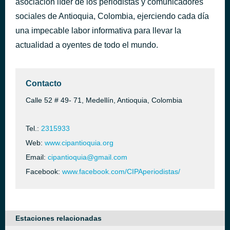
asociación líder de los periodistas y comunicadores
Cuña feria Ref Cero hambre [3mqL]
sociales de Antioquia, Colombia, ejerciendo cada día
hace 2 días
Desconocido
una impecable labor informativa para llevar la
actualidad a oyentes de todo el mundo.
Contacto
Calle 52 # 49- 71, Medellín, Antioquia, Colombia
Tel.:
2315933
Web:
www.cipantioquia.org
Email:
cipantioquia@gmail.com
Facebook:
www.facebook.com/CIPAperiodistas/
Estaciones relacionadas