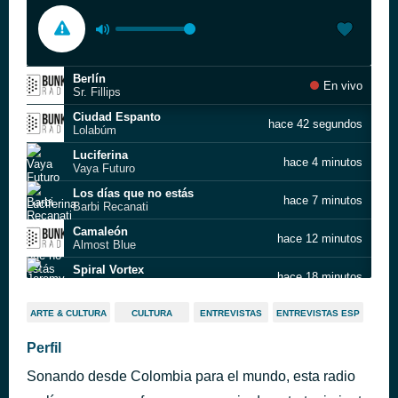
Berlín
En vivo
Sr. Fillips
Ciudad Espanto
hace 42 segundos
Lolabúm
Luciferina
hace 4 minutos
Vaya Futuro
Los días que no estás
hace 7 minutos
Barbi Recanati
Camaleón
hace 12 minutos
Almost Blue
Spiral Vortex
hace 18 minutos
Jeremy
Incomprendido
hace 24 minutos
ARTE & CULTURA
CULTURA
ENTREVISTAS
ENTREVISTAS ESP
Rawayana
The Inner Struggle
Perfil
hace 30 minutos
M.I.J.O
Sonando desde Colombia para el mundo, esta radio
La Libertad
hace 36 minutos
Jazz the Roots