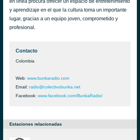
en línea procura ofrecer un espacio de entretenimiento
Una Perla
y aprendizaje en el que la cultura toma un importante
hace 42 minutos
Tubará
lugar, gracias a un equipo joven, comprometido y
profesional.
Contacto
Colombia
Web:
www.bunkaradio.com
Email:
radio@colectivobunka.net
Facebook:
www.facebook.com/BunkaRadio/
Estaciones relacionadas