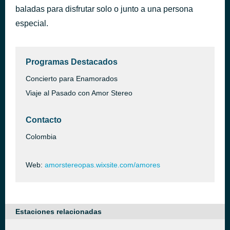
baladas para disfrutar solo o junto a una persona
Nunca Voy a Olvidarte ( Primera Fila ) - En Vivo
hace 54 minutos
Bronco
especial.
Programas Destacados
Concierto para Enamorados
Viaje al Pasado con Amor Stereo
Contacto
Colombia
Web:
amorstereopas.wixsite.com/amores
Estaciones relacionadas