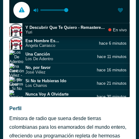
Y Descubrir Que Te Quiero - Remastered 2008
En vivo
Yuri
Ese Hombre Es…
hace 6 minutos
Ángela Carrasco
Una Canción
hace 11 minutos
Los De Adentro
No, por favor
hace 16 minutos
José Vélez
Si No te Hubieras Ido
hace 21 minutos
Los Charros
Nunca Voy A Olvidarte
hace 30 minutos
Cristian Castro
Lo Quiero A Morir
Perfil
hace 36 minutos
Angela Carrasco
Emisora de radio que suena desde tierras
Este adiós
hace 42 minutos
Los Bukis
colombianas para los enamorados del mundo entero,
Mi Gran Amor Se Ha Ido
ofreciendo una programación repleta de hermosas
hace 48 minutos
Los Moros