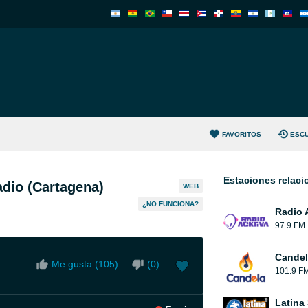
FAVORITOS
ESC
Estaciones relac
adio (Cartagena)
WEB
¿NO FUNCIONA?
Radio 
97.9 FM
Candel
Me gusta (
105
)
(
0
)
101.9 F
Latina