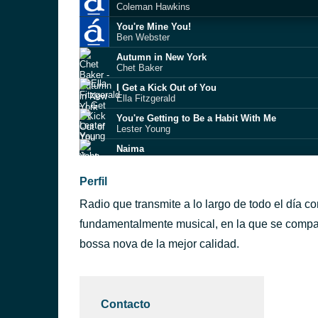
Coleman Hawkins
You're Mine You!
Ben Webster
Autumn in New York
Chet Baker
I Get a Kick Out of You
Ella Fitzgerald
You're Getting to Be a Habit With Me
Lester Young
Naima
John Coltrane
I'm Glad There Is You
Perfil
Stan Getz & João Gilberto
Radio que transmite a lo largo de todo el día c
Street of Dreams
Chet Baker
fundamentalmente musical, en la que se compar
Comes Love
bossa nova de la mejor calidad.
Billie Holiday
Clouds
Cannonball Adderley
Contacto