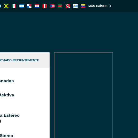
MÁS PAÍSES
UCHADO RECIENTEMENTE
ionadas
Acktiva
a Estéreo
M
 Stereo