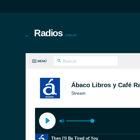
Radios
.com.co
MENÚ
S GÉNEROS
Ábaco Libros y Café R
Stream
Then I'll Be Tired of You