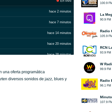
En vivo
100.9 F
hace 2 minutos
La Me
90.9 FM
hace 7 minutos
Radio 
hace 14 minutos
105.9 F
hace 20 minutos
RCN La
93.9 FM
hace 28 minutos
W Rad
hace 32 minutos
99.9 FM
on una oferta programática
hace 37 minutos
ten diversos sonidos de jazz, blues y
Radio 
96.1 FM
hace 40 minutos
Minuto
hace 44 minutos
107.9 F