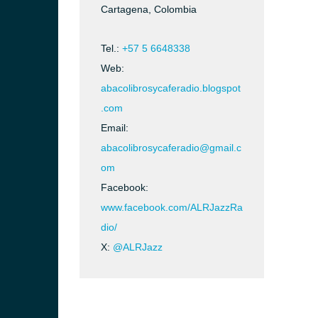
Cartagena, Colombia
Tel.:
+57 5 6648338
Web:
abacolibrosycaferadio.blogspot
.com
Email:
abacolibrosycaferadio@gmail.c
om
Facebook:
www.facebook.com/ALRJazzRa
dio/
X:
@ALRJazz