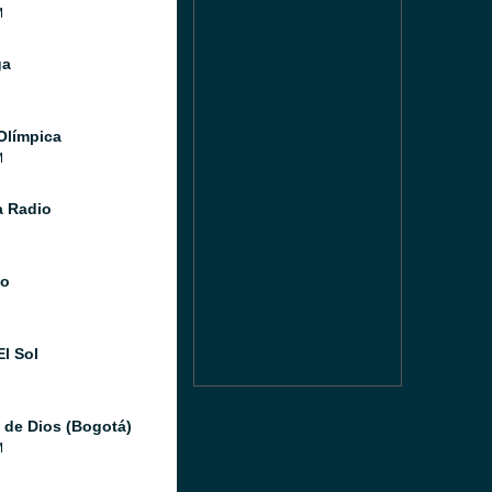
M
ga
Olímpica
M
 Radio
io
El Sol
 de Dios (Bogotá)
M